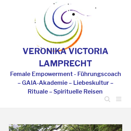
Skip
to
content
VERONIKA VICTORIA
LAMPRECHT
Female Empowerment - Führungscoach
– GAIA-Akademie – Liebeskultur –
Rituale – Spirituelle Reisen