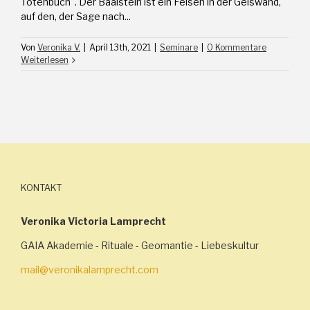
Totenbuch". Der Baalstein ist ein Felsen in der Geiswand,
auf den, der Sage nach...
Von
Veronika V.
|
April 13th, 2021
|
Seminare
|
0 Kommentare
Weiterlesen
KONTAKT
Veronika Victoria Lamprecht
GAIA Akademie - Rituale - Geomantie - Liebeskultur
mail@veronikalamprecht.com